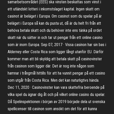
samarbetsområdet (EES) ska vinsten beskattas som vinst i
ett utländskt lotteri i inkomstslaget kapital. Ingen skatt om
casinot är beläget i Europa. Om casinot som du spelar på är
beläget i Europa så kan du pusta ut, då är du helt fri från att
behöva betala skatt och du behöver inte ens tänka på ordet
skatt när du sätter in och tar ut pengar från ett online casino
som är inom Europa. Sep 07, 2017 · Vissa casinon har sin bas i
Alderney eller Costa Rica som ligger långt utanför EU. Därför
kommer man att bli skyldig att betala skatt på casinovinster
från casinon som ligger där. Det är nog inte någon som
hamnar i trångmål hittills för att ha vunnit pengar på ett casino
som utgår från Costa Rica. Men det kan naturligtivs hända.
Dec 11, 2020 · Casinovinster kan vara skattefria beroende på
vilka spel du ägnar dig åt och på vilket online casino du spelar.
Då Spelinspektionen i början av 2019 började dela ut svenska
spellicenser till casinon som ansökt om det för att kunna