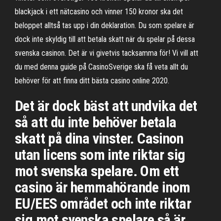
blackjack i ett nätcasino och vinner 150 kronor ska det
beloppet alltså tas upp i din deklaration. Du som spelare är
dock inte skyldig till att betala skatt när du spelar på dessa
svenska casinon. Det är vi givetvis tacksamma för! Vi vill att
du med denna guide på CasinoSverige ska få veta allt du
behöver för att finna ditt bästa casino online 2020.
Det är dock bäst att undvika det
så att du inte behöver betala
skatt på dina vinster. Casinon
utan licens som inte riktar sig
mot svenska spelare. Om ett
casino är hemmahörande inom
EU/EES området och inte riktar
sig mot svenska spelare så är