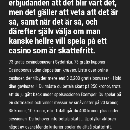
erbjudanden att det blir värt det,
men det gäller att veta att det är
så, samt när det är så, och
därefter själv välja om man
kanske hellre vill spela på ett
casino som är skattefritt.
73 gratis casinobonuser i Sydafrika. 73 gratis kuponer -
Casinobonus uden depositum kræves. Liste over online
casinoer, der tilbyder mere end $ 2,200 gratis bonusser - Hold
dine gevinster !. Du måste du betala skatt på 250 kronor, trots
att du ju gått back under spelsessionen.Exempel: Du spelar på
en slotmaskin och vinner massor av småvinster på 20 kronor,
35 kronor, 10 kronor, etc. Totalt går du 400 kronor plus under
sessionen. Du behöver inte betala skatt … Uppfyller aktören
något av ovanstående kriterier spelar du alltså skattefritt,