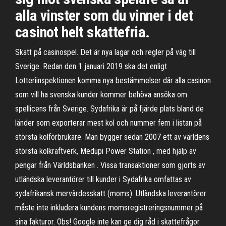
alla vinster som du vinner i det
casinot helt skattefria.
Skatt på casinospel. Det är nya lagar och regler på väg till
Sverige. Redan den 1 januari 2019 ska det enligt
Lotteriinspektionen komma nya bestämmelser där alla casinon
som vill ha svenska kunder kommer behöva ansöka om
spellicens från Sverige. Sydafrika är på fjärde plats bland de
länder som exporterar mest kol och nummer fem i listan på
största kolförbrukare. Man bygger sedan 2007 ett av världens
största kolkraftverk, Medupi Power Station , med hjälp av
pengar från Världsbanken . Vissa transaktioner som gjorts av
utländska leverantörer till kunder i Sydafrika omfattas av
sydafrikansk mervärdesskatt (moms). Utländska leverantörer
måste inte inkludera kundens momsregistreringsnummer på
sina fakturor. Obs! Google inte kan ge dig råd i skattefrågor.