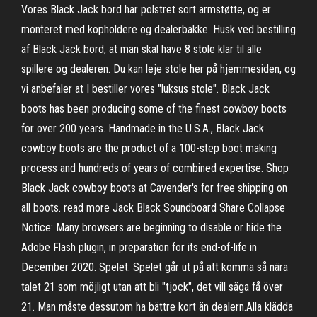
Vores Black Jack bord har polstret sort armstøtte, og er
monteret med kopholdere og dealerbakke. Husk ved bestilling
af Black Jack bord, at man skal have 8 stole klar til alle
spillere og dealeren. Du kan leje stole her på hjemmesiden, og
vi anbefaler at I bestiller vores "luksus stole". Black Jack
boots has been producing some of the finest cowboy boots
for over 200 years. Handmade in the U.S.A., Black Jack
cowboy boots are the product of a 100-step boot making
process and hundreds of years of combined expertise. Shop
Black Jack cowboy boots at Cavender's for free shipping on
all boots. read more Jack Black Soundboard Share Collapse
Notice: Many browsers are beginning to disable or hide the
Adobe Flash plugin, in preparation for its end-of-life in
December 2020. Spelet. Spelet går ut på att komma så nära
talet 21 som möjligt utan att bli "tjock", det vill säga få över
21. Man måste dessutom ha bättre kort än dealern.Alla klädda