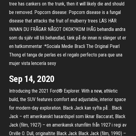
tree has cankers on the trunk, then it will likely die and should
be removed. Popcorn disease: Popcorn disease is a fungal
disease that attacks the fruit of mulberry trees LÄS HÄR
INNAN DU FRÅGAR NÅGOT OKOK?KOM IHÅG behandla andra
som du själv vill bli behandlad, tänk på de innan ni slänger ut er
en hatkommentar :*Sociala Medie Bracli The Original Pearl
Thong el tanga de perlas es el regalo perfecto para que una
mujer vista lencería sexy
Sep 14, 2020
Introducing the 2021 Ford® Explorer. With a new, athletic
build, the SUV features comfort and adjustable, interior space
for modern-day exploration. Black Jack kan syfta på: . Black
Jack – ett amerikanskt hasardspel som liknar Baccarat; Black
Jack (film, 1927) – en amerikansk stumfilm från 1927 i regi av
Orville O. Dull, originaltite Black Jack Black Jack (film, 1990) –