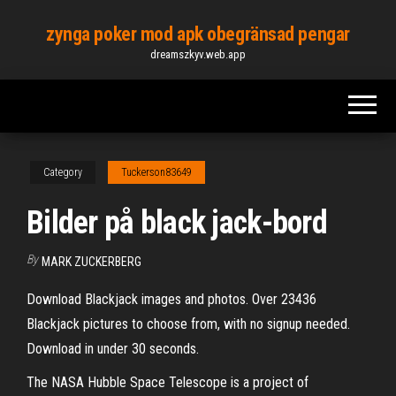
Skip
zynga poker mod apk obegränsad pengar
to
dreamszkyv.web.app
the
content
Category
Tuckerson83649
Bilder på black jack-bord
By
MARK ZUCKERBERG
Download Blackjack images and photos. Over 23436
Blackjack pictures to choose from, with no signup needed.
Download in under 30 seconds.
The NASA Hubble Space Telescope is a project of