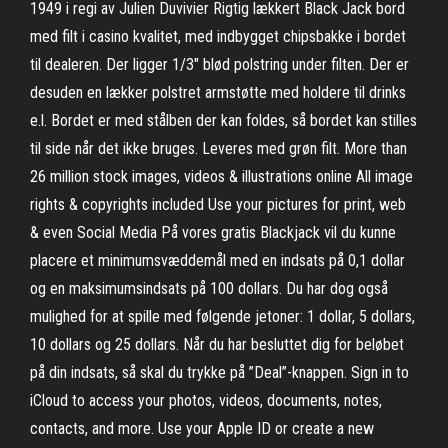
1949 i regi av Julien Duvivier Rigtig lækkert Black Jack bord
med filt i casino kvalitet, med indbygget chipsbakke i bordet
til dealeren. Der ligger 1/3" blød polstring under filten. Der er
desuden en lækker polstret armstøtte med holdere til drinks
e.l. Bordet er med stålben der kan foldes, så bordet kan stilles
til side når det ikke bruges. Leveres med grøn filt. More than
26 million stock images, videos & illustrations online All image
rights & copyrights included Use your pictures for print, web
& even Social Media På vores gratis Blackjack vil du kunne
placere et minimumsvæddemål med en indsats på 0,1 dollar
og en maksimumsindsats på 100 dollars. Du har dog også
mulighed for at spille med følgende jetoner: 1 dollar, 5 dollars,
10 dollars og 25 dollars. Når du har besluttet dig for beløbet
på din indsats, så skal du trykke på ”Deal”-knappen. Sign in to
iCloud to access your photos, videos, documents, notes,
contacts, and more. Use your Apple ID or create a new