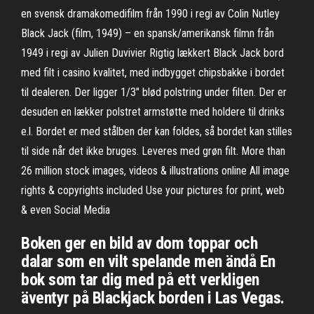
en svensk dramakomedifilm från 1990 i regi av Colin Nutley
Black Jack (film, 1949) – en spansk/amerikansk filmn från
1949 i regi av Julien Duvivier Rigtig lækkert Black Jack bord
med filt i casino kvalitet, med indbygget chipsbakke i bordet
til dealeren. Der ligger 1/3" blød polstring under filten. Der er
desuden en lækker polstret armstøtte med holdere til drinks
e.l. Bordet er med stålben der kan foldes, så bordet kan stilles
til side når det ikke bruges. Leveres med grøn filt. More than
26 million stock images, videos & illustrations online All image
rights & copyrights included Use your pictures for print, web
& even Social Media
Boken ger en bild av dom toppar och
dalar som en vilt spelande men ändå En
bok som tar dig med på ett verkligen
äventyr på Blackjack borden i Las Vegas.