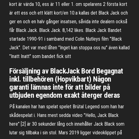
kort är värda 10, ess är 11 eller 1. om spelarens 2 första kort
är ett ess och ett klätt kort/en 10:a kallas det Black Jack och
ger en och en halv gånger insatsen, såvida inte dealern också
får Black Jack. Black Jack. 8,142 likes. Black Jack Bandet
startade 1990-91 i samband med Colin Nutleys film "Black
Jack". Det var med låten "Inget kan stoppa oss nu" även kallad
"Inatt Inatt" som bandet fick sitt
Försäljning av BlackJack Bord Begagnat
inkl. tillbehören (Hopvikbart) Någon
garanti lämnas inte för att bilder på
utbjuden egendom exakt återger deras
På kanalen har han spelat spelet Brütal Legend som han har
skådespelat i. Hans mest sedda video "Hello, Jack Black
here" [2] är 30 sekunder lång och innehåller Jack Black som
lutar sig tillbaka i sin stol. Mars 2019 ligger videoklippet på