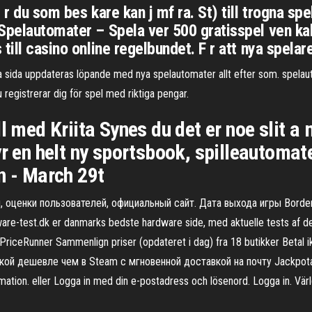
 r du som bes kare kan j mf ra. St) till trogna s
Spelautomater – Spela ver 500 gratisspel ven kall
ill casino online regelbundet. F r att nya spelare
 sida uppdateras löpande med nya spelautomater allt efter som. spelauto
registrerar dig för spel med riktiga pengar.
ll med Kriita Synes du det er noe slit a
r en helt ny sportsbook, spilleautomater
n - March 29t
и, оценки пользователей, официальный сайт. Дата выхода игры Borde
-test.dk er danmarks bedste hardware side, med aktuelle tests af de
 PriceRunner Sammenlign priser (opdateret i dag) fra 18 butikker Betal
дкой дешевле чем в Steam с мгновенной доставкой на почту Jackpotau
imation. eller Logga in med din e-postadress och lösenord. Logga in. Värl