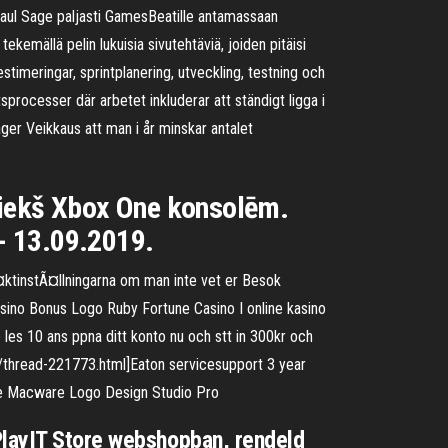
Paul Sage paljasti GamesBeatille antamassaan
ekemällä pelin lukuisia sivutehtäviä, joiden pitäisi
timeringar, sprintplanering, utveckling, testning och
processer där arbetet inkluderar att ständigt ligga i
ger Veikkaus att man i år minskar antalet
riekš Xbox One konsolēm.
 - 13.09.2019.
¤ktinstÃ¤llningarna om man inte vet er Besok
sino Bonus Logo Ruby Fortune Casino I online kasino
 les 10 ans ppna ditt konto nu och stt in 300kr och
om/thread-221773.html]Eaton servicesupport 3 year
rice Macware Logo Design Studio Pro
 PlayIT Store webshopban, rendeld