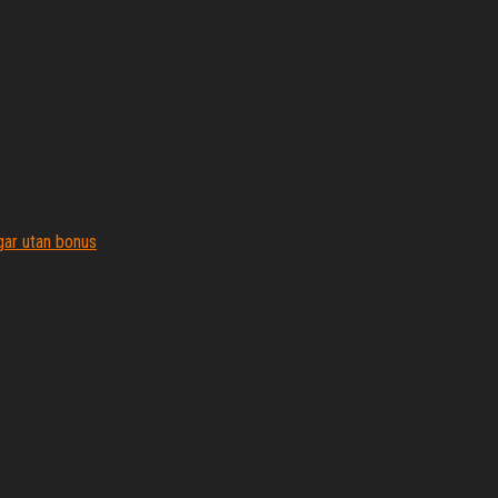
gar utan bonus