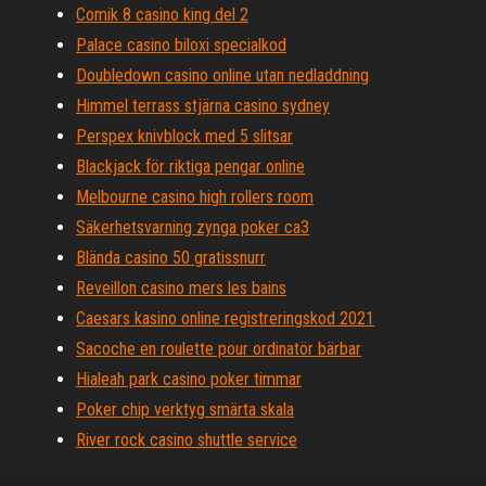
Comik 8 casino king del 2
Palace casino biloxi specialkod
Doubledown casino online utan nedladdning
Himmel terrass stjärna casino sydney
Perspex knivblock med 5 slitsar
Blackjack för riktiga pengar online
Melbourne casino high rollers room
Säkerhetsvarning zynga poker ca3
Blända casino 50 gratissnurr
Reveillon casino mers les bains
Caesars kasino online registreringskod 2021
Sacoche en roulette pour ordinatör bärbar
Hialeah park casino poker timmar
Poker chip verktyg smärta skala
River rock casino shuttle service