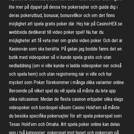
lite mer på djupet på dessa tre pokersajter och guida dig i
deras pokerutbud, bonusar, bonusvillkor och om det finns
möjlighet att spela gratis poker där. Hej här på CasinoHEX.se
webbsida dedikerat till video poker spel! Nu har du
möjligheter att få veta mer om gratis video poker. Och det är
Kasinovän som ska berätta. På gatan jag bodde fanns det en
butik med videopoker så vi kunde spela gratis och utan
nedladdning (om vi ville kunde vi ladda videopoker ner också
och spela hem) och utan registrering när vi ville och hur
mycket som Poker förekommer i många olika varianter online.
Beroende på vilket spel du vill spela så måste du leta upp
olika nätcasinon. Medan de flesta casinon erbjuder olika slags
videopoker och bordsspel såsom Casino Hold’em så måste
du besöka specifika pokersajter för att spela pokerspel som
Texas Hold’em och Omaha. Att spela poker online kan delas
upp i två kategorier: pokerspel mot huset och pokerrum på