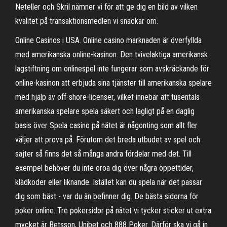
Neteller och Skril nämner vi för att ge dig en bild av vilken
kvalitet på transaktionsmedlen vi snackar om.
Online Casinos i USA. Online casino marknaden är överfyllda
med amerikanska online-kasinon. Den tvivelaktiga amerikansk
lagstiftning om onlinespel inte fungerar som avskräckande för
online-kasinon att erbjuda sina tjänster till amerikanska spelare
med hjälp av off-shore-licenser, vilket innebär att tusentals
amerikanska spelare spela säkert och lagligt på en daglig
basis över Spela casino på nätet är någonting som allt fler
väljer att prova på. Förutom det breda utbudet av spel och
sajter så finns det så många andra fördelar med det. Till
exempel behöver du inte oroa dig över några öppettider,
klädkoder eller liknande. Istället kan du spela när det passar
dig som bäst - var du än befinner dig. De bästa sidorna för
poker online. Tre pokersidor på nätet vi tycker sticker ut extra
mycket är Betsson, Unibet och 888 Poker. Därför ska vi gå in