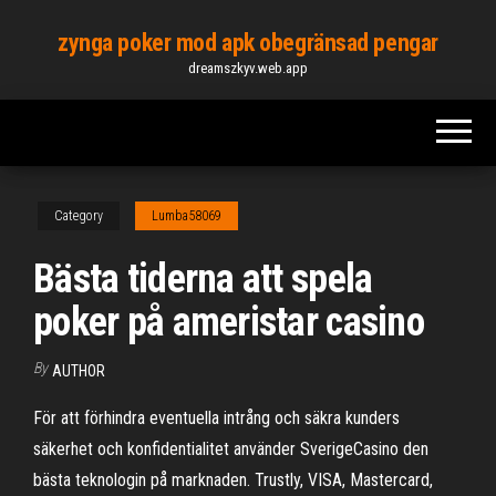
Skip
zynga poker mod apk obegränsad pengar
to
dreamszkyv.web.app
the
content
Category
Lumba58069
Bästa tiderna att spela
poker på ameristar casino
By
AUTHOR
För att förhindra eventuella intrång och säkra kunders
säkerhet och konfidentialitet använder SverigeCasino den
bästa teknologin på marknaden. Trustly, VISA, Mastercard,