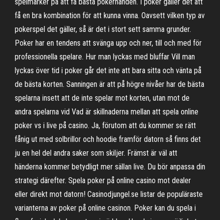
spelmarker på att få bästa pokerhanden. I poker gäller det att
få en bra kombination för att kunna vinna. Oavsett vilken typ av
pokerspel det gäller, så är det i stort sett samma grunder.
Poker har en tendens att svänga upp och ner, till och med för
professionella spelare. Hur man lyckas med bluffar Vill man
lyckas över tid i poker går det inte att bara sitta och vänta på
de bästa korten. Sanningen är att på högre nivåer har de bästa
spelarna insett att de inte spelar mot korten, utan mot de
andra spelarna vid Vad är skillnaderna mellan att spela online
poker vs i live på casino. Ja, förutom att du kommer se rätt
fånig ut med solbrillor och hoodie framför datorn så finns det
ju en hel del andra saker som skiljer. Främst är väl att
händerna kommer betydligt mer sällan live. Du bör anpassa din
strategi därefter. Spela poker på online casino mot dealer
eller direkt mot datorn! Casinodjungel.se listar de populäraste
varianterna av poker på online casinon. Poker kan du spela i