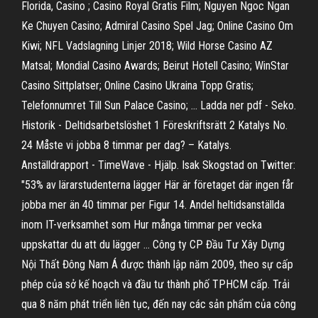
Florida, Casino ; Casino Royal Gratis Film; Nguyen Ngoc Ngan
Ke Chuyen Casino; Admiral Casino Spel Jag; Online Casino Om
Kiwi; NFL Vadslagning Linjer 2018; Wild Horse Casino AZ
Matsal; Mondial Casino Awards; Beirut Hotell Casino; WinStar
Casino Sittplatser; Online Casino Ukraina Topp Gratis;
Telefonnumret Till Sun Palace Casino; … Ladda ner pdf - Seko.
Historik - Deltidsarbetslöshet 1 Föreskriftsrätt 2 Katalys No.
24 Måste vi jobba 8 timmar per dag? – Katalys.
Anställdrapport - TimeWave - Hjälp. Isak Skogstad on Twitter:
"53% av lärarstudenterna lägger Här är företaget där ingen får
jobba mer än 40 timmar per Figur 14. Andel heltidsanställda
inom IT-verksamhet som Hur många timmar per vecka
uppskattar du att du lägger … Công ty CP Đầu Tư Xây Dựng
Nội Thất Đông Nam Á được thành lập năm 2009, theo sự cấp
phép của sở kế hoạch và đầu tư thành phố TPHCM cấp. Trải
qua 8 năm phát triển liên tục, đến nay các sản phẩm của công