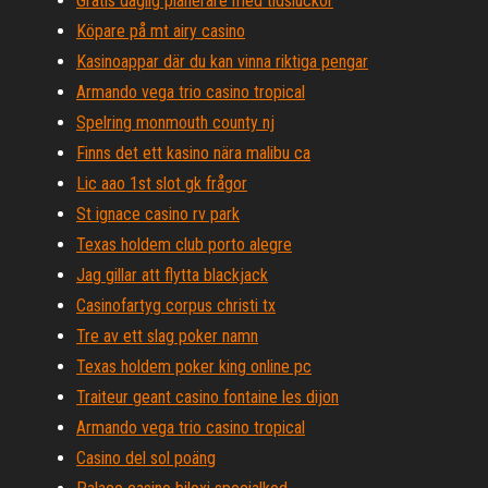
Gratis daglig planerare med tidsluckor
Köpare på mt airy casino
Kasinoappar där du kan vinna riktiga pengar
Armando vega trio casino tropical
Spelring monmouth county nj
Finns det ett kasino nära malibu ca
Lic aao 1st slot gk frågor
St ignace casino rv park
Texas holdem club porto alegre
Jag gillar att flytta blackjack
Casinofartyg corpus christi tx
Tre av ett slag poker namn
Texas holdem poker king online pc
Traiteur geant casino fontaine les dijon
Armando vega trio casino tropical
Casino del sol poäng