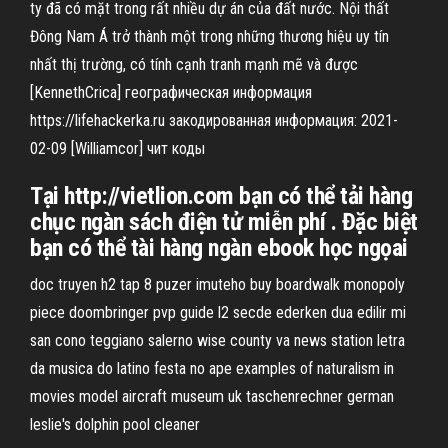
ty đã có mặt trong rất nhiều dự án của đất nước. Nội thất
Đông Nam Á trở thành một trong những thương hiệu uy tín
nhất thị trường, có tính cạnh tranh mạnh mẽ và được
[KennethCrica] географическая информация
https://lifehackerka.ru закодированная информация: 2021-
02-09 [Williamcor] чит коды
Tại http://vietlion.com bạn có thể tải hàng
chục ngàn sách điện tử miễn phí . Đặc biệt
bạn có thể tài hàng ngàn ebook học ngọai
doc truyen h2 tap 8 puzer imuteho buy boardwalk monopoly
piece doombringer pvp guide l2 secde ederken dua edilir mi
san cono teggiano salerno wise county va news station letra
da musica do latino festa no ape examples of naturalism in
movies model aircraft museum uk taschenrechner german
leslie's dolphin pool cleaner