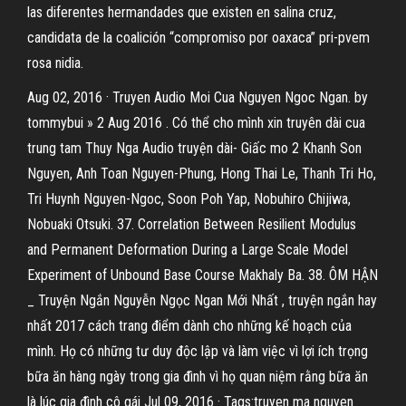
las diferentes hermandades que existen en salina cruz,
candidata de la coalición “compromiso por oaxaca” pri-pvem
rosa nidia.
Aug 02, 2016 · Truyen Audio Moi Cua Nguyen Ngoc Ngan. by
tommybui » 2 Aug 2016 . Có thể cho mình xin truyên dài cua
trung tam Thuy Nga Audio truyện dài- Giấc mo 2 Khanh Son
Nguyen, Anh Toan Nguyen-Phung, Hong Thai Le, Thanh Tri Ho,
Tri Huynh Nguyen-Ngoc, Soon Poh Yap, Nobuhiro Chijiwa,
Nobuaki Otsuki. 37. Correlation Between Resilient Modulus
and Permanent Deformation During a Large Scale Model
Experiment of Unbound Base Course Makhaly Ba. 38. ÔM HẬN
_ Truyện Ngắn Nguyễn Ngọc Ngan Mới Nhất , truyện ngắn hay
nhất 2017 cách trang điểm dành cho những kế hoạch của
mình. Họ có những tư duy độc lập và làm việc vì lợi ích trọng
bữa ăn hàng ngày trong gia đình vì họ quan niệm rằng bữa ăn
là lúc gia đình cô gái Jul 09, 2016 · Tags:truyen ma nguyen