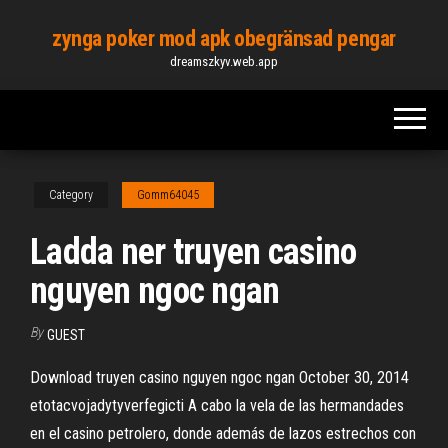
Skip
zynga poker mod apk obegränsad pengar
to
dreamszkyv.web.app
the
content
Category
Gomm64045
Ladda ner truyen casino
nguyen ngoc ngan
By
GUEST
Download truyen casino nguyen ngoc ngan October 30, 2014
etotacvojadytyverfegicti A cabo la vela de las hermandades
en el casino petrolero, donde además de lazos estrechos con