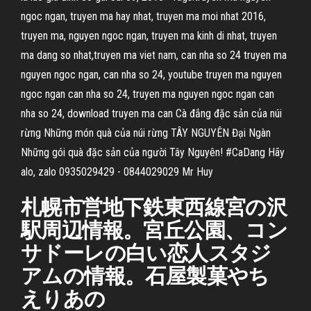
ngoc ngan, truyen ma hay nhat, truyen ma moi nhat 2016,
truyen ma, nguyen ngoc ngan, truyen ma kinh di nhat, truyen
ma dang so nhat,truyen ma viet nam, can nha so 24 truyen ma
nguyen ngoc ngan, can nha so 24, youtube truyen ma nguyen
ngoc ngan can nha so 24, truyen ma nguyen ngoc ngan can
nha so 24, download truyen ma can Cà đắng đặc sản của núi
rừng Những món quà của núi rừng TÂY NGUYÊN Đại Ngàn
Những gói quà đặc sản của người Tây Nguyên! #CaDang Hãy
alo, zalo 0935029429 - 0844029029 Mr Huy
札幌市営地下鉄東西線宮の沢
駅周辺情報。宮丘公園、コン
サドーレの白い恋人スタジ
アムの情報。石屋製菓やち
えりあの